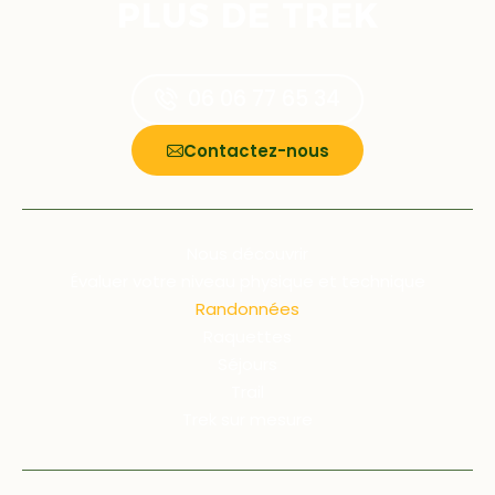
PLUS DE TREK
06 06 77 65 34
Nous appeler:
Contactez-nous
Nous découvrir
Évaluer votre niveau physique et technique
Randonnées
Raquettes
Séjours
Trail
Trek sur mesure