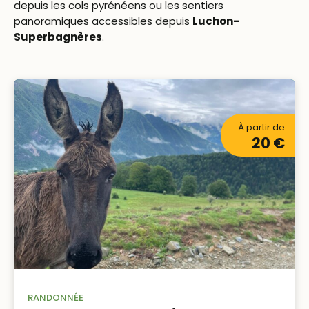
depuis les cols pyrénéens ou les sentiers
panoramiques accessibles depuis
Luchon-
Superbagnères
.
Prix à partir de 
À partir de
20 €
RANDONNÉE