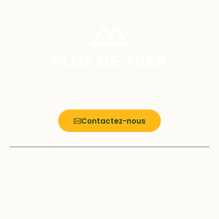
Informations complément
, RETOUR À L'ACCUE
PLUS DE TREK
06 06 77 65 34
Nous appeler:
Contactez-nous
Nous découvrir
Évaluer votre niveau physique et technique
Randonnées
Raquettes
Séjours