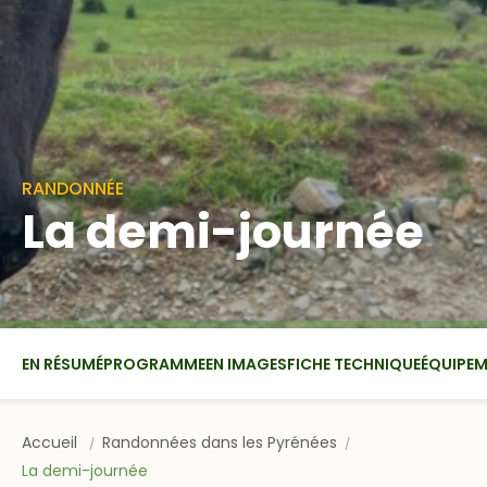
RANDONNÉE
La demi-journée
EN RÉSUMÉ
PROGRAMME
EN IMAGES
FICHE TECHNIQUE
ÉQUIPE
Accueil
Randonnées dans les Pyrénées
La demi-journée